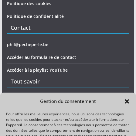
Politique des cookies
Politique de confidentialité
Contact
phil@pecheperle.be
Accéder au formulaire de contact
Accéder à la playlist YouTube
Tout savoir
Matériel
Gestion du consentement
Expérience
Pour offrir les meilleures expériences, nous utilisons des technologies
telles que les cookies pour stocker et/ou accéder aux informations sur
Divers
l'appareil. Le consentement à ces technologies nous permettra de traiter
des données telles que le comportement de navigation ou les identifiants
uniques sur ce site. Ne pas consentir ou retirer son consentement peut