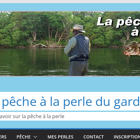
 pêche à la perle du gar
avoir sur la pêche à la perle
ERS
PÊCHE
MES PERLES
CONTACT
INSCRIPTIO