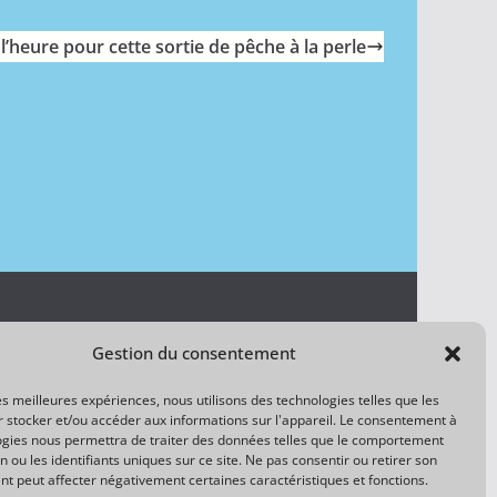
l’heure pour cette sortie de pêche à la perle
Tout savoir
Gestion du consentement
e.be
Matériel
les meilleures expériences, nous utilisons des technologies telles que les
 stocker et/ou accéder aux informations sur l'appareil. Le consentement à
ogies nous permettra de traiter des données telles que le comportement
ulaire de contact
Expérience
n ou les identifiants uniques sur ce site. Ne pas consentir ou retirer son
t peut affecter négativement certaines caractéristiques et fonctions.
aylist YouTube
Divers