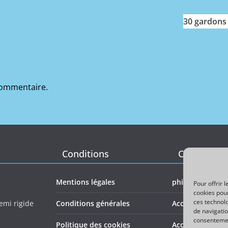
30 gardons 
commentaire.
Conditions
Contact
Mentions légales
phil@pecheperl
Pour offrir 
cookies pour
ces technol
emi rigide
Conditions générales
Accéder au form
de navigatio
consentemen
Politique des cookies
Accéder à la pl