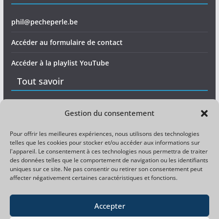
phil@pecheperle.be
Accéder au formulaire de contact
Accéder à la playlist YouTube
Tout savoir
Matériel
Gestion du consentement
Expérience
Pour offrir les meilleures expériences, nous utilisons des technologies
telles que les cookies pour stocker et/ou accéder aux informations sur
Divers
l'appareil. Le consentement à ces technologies nous permettra de traiter
des données telles que le comportement de navigation ou les identifiants
uniques sur ce site. Ne pas consentir ou retirer son consentement peut
Magazine pêche gratuit
affecter négativement certaines caractéristiques et fonctions.
Magazine carpiste gratuit
Accepter