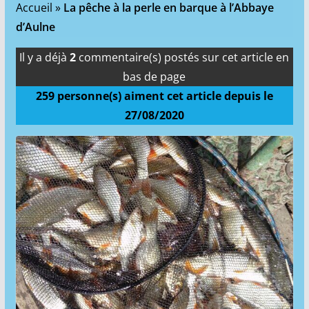
Accueil
»
La pêche à la perle en barque à l’Abbaye
d’Aulne
Il y a déjà
2
commentaire(s) postés sur cet article en
bas de page
259
personne(s) aiment cet article depuis le
27/08/2020