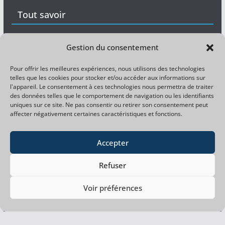
Tout savoir
Matériel
Gestion du consentement
Expérience
Pour offrir les meilleures expériences, nous utilisons des technologies
telles que les cookies pour stocker et/ou accéder aux informations sur
Divers
l'appareil. Le consentement à ces technologies nous permettra de traiter
des données telles que le comportement de navigation ou les identifiants
uniques sur ce site. Ne pas consentir ou retirer son consentement peut
Magazine pêche gratuit
affecter négativement certaines caractéristiques et fonctions.
Magazine carpiste gratuit
Accepter
Refuser
Facebook
Copyright © 2026
La pêche à la perle du gardon
. Tous
Voir préférences
droits réservés.
PHP Code Snippets
Powered By :
XYZScripts.com