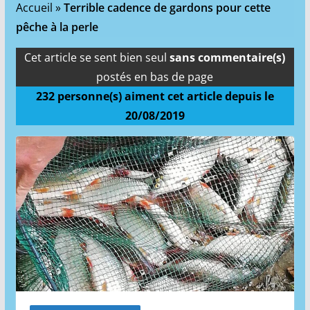
Accueil
»
Terrible cadence de gardons pour cette
pêche à la perle
Cet article se sent bien seul
sans commentaire(s)
postés en bas de page
232
personne(s) aiment cet article depuis le
20/08/2019