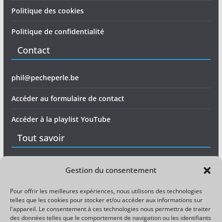
Politique des cookies
Politique de confidentialité
Contact
phil@pecheperle.be
Accéder au formulaire de contact
Accéder à la playlist YouTube
Tout savoir
Matériel
Gestion du consentement
Expérience
Pour offrir les meilleures expériences, nous utilisons des technologies
telles que les cookies pour stocker et/ou accéder aux informations sur
Divers
l'appareil. Le consentement à ces technologies nous permettra de traiter
des données telles que le comportement de navigation ou les identifiants