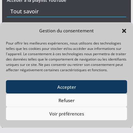
Accéder à la playlist YouTube
Tout savoir
Matériel
Gestion du consentement
Expérience
Pour offrir les meilleures expériences, nous utilisons des technologies
telles que les cookies pour stocker et/ou accéder aux informations sur
Divers
l'appareil. Le consentement à ces technologies nous permettra de traiter
des données telles que le comportement de navigation ou les identifiants
uniques sur ce site. Ne pas consentir ou retirer son consentement peut
Magazine pêche gratuit
affecter négativement certaines caractéristiques et fonctions.
Magazine carpiste gratuit
Accepter
Refuser
Facebook
Copyright © 2026
La pêche à la perle du gardon
. Tous
Voir préférences
droits réservés.