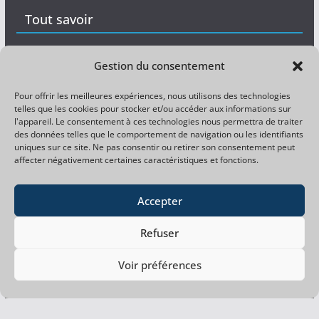
Tout savoir
Matériel
Gestion du consentement
Expérience
Pour offrir les meilleures expériences, nous utilisons des technologies
telles que les cookies pour stocker et/ou accéder aux informations sur
Divers
l'appareil. Le consentement à ces technologies nous permettra de traiter
des données telles que le comportement de navigation ou les identifiants
uniques sur ce site. Ne pas consentir ou retirer son consentement peut
Magazine pêche gratuit
affecter négativement certaines caractéristiques et fonctions.
Magazine carpiste gratuit
Accepter
Refuser
Facebook
Copyright © 2026
La pêche à la perle du gardon
. Tous
Voir préférences
droits réservés.
PHP Code Snippets
Powered By :
XYZScripts.com