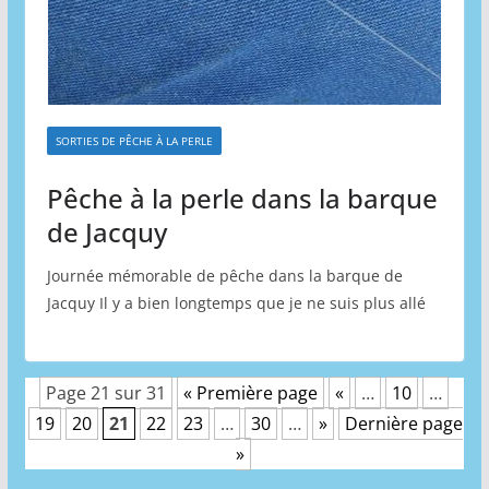
SORTIES DE PÊCHE À LA PERLE
Pêche à la perle dans la barque
de Jacquy
Journée mémorable de pêche dans la barque de
Jacquy Il y a bien longtemps que je ne suis plus allé
Page 21 sur 31
« Première page
«
…
10
…
19
20
21
22
23
…
30
…
»
Dernière page
»